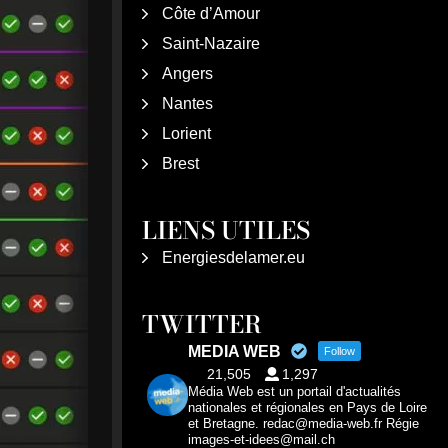
Côte d’Amour
Saint-Nazaire
Angers
Nantes
Lorient
Brest
LIENS UTILES
Energiesdelamer.eu
TWITTER
MEDIA WEB
Follow
21,505
1,297
Média Web est un portail d'actualités
nationales et régionales en Pays de Loire
et Bretagne. redac@media-web.fr Régie
images-et-idees@mail.ch