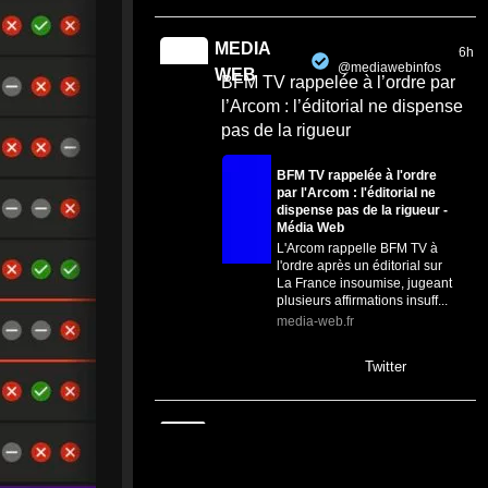
MEDIA
6h
@mediawebinfos
·
WEB
BFM TV rappelée à l’ordre par
l’Arcom : l’éditorial ne dispense
pas de la rigueur
BFM TV rappelée à l'ordre
par l'Arcom : l'éditorial ne
dispense pas de la rigueur -
Média Web
L'Arcom rappelle BFM TV à
l'ordre après un éditorial sur
La France insoumise, jugeant
plusieurs affirmations insuff...
media-web.fr
0
0
Twitter
MEDIA
18h
@mediawebinfos
·
WEB
Biotope : Euphorbe de Séguier