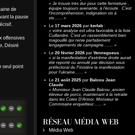
«
Je trouve très dur pour cette fermeture ,
équipe toujours avenante, à l’écoute . C’est
zaine de
l’incompréhension, indignation vis à
avant la pause
vis……
»
cisif.
Le
17 mars 2026
par
kerlab
:
«
votre analyse est ultra favorable à la liste
Cuillandre. C'est un rassemblement bien
x offensives
magouillé qui renie parfaitement
lengagements de campagne.……
»
te, Désiré
Le
20 février 2026
par
Vennegueus
:
«
si la manifestation d'extrême droite aurait
été reporté ou annulé par décision sous
 seul point
préfectoral du Finistère la manifestation
pour l'ukraine……
»
Le
21 août 2025
par
Balcou Jean
Claude
:
«
Monsieur Jean Claude Balcou ,ancien
éleveur de porcs, maintenant à la retraite
dans les Cotes D'Armor. Monsieur le
Commisaire enquetteur……
»
RÉSEAU MÉDIA WEB
Média Web