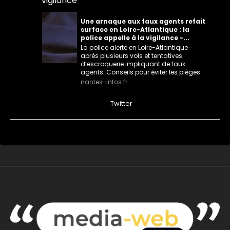
vigilance
Une arnaque aux faux agents refait
surface en Loire-Atlantique : la
police appelle à la vigilance -...
La police alerte en Loire-Atlantique
après plusieurs vols et tentatives
d’escroquerie impliquant de faux
agents. Conseils pour éviter les pièges.
nantes-infos.fr
0
0
Twitter
MEDIA WEB
@mediawebinfos
·
12h
Notre-Dame-des-Landes : des semis
contre le projet de CRA de Nantes
Notre-Dame-des-Landes : des
semis contre le projet de CRA de
Nantes - Nantes Infos
À Notre-Dame-des-Landes, habitants,
paysans et collectifs se mobilisent