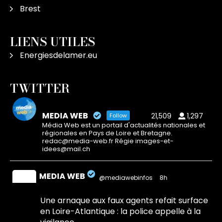
Brest
LIENS UTILES
Energiesdelamer.eu
TWITTER
MEDIA WEB
21,509
1,297
Follow
Média Web est un portail d'actualités nationales et
régionales en Pays de Loire et Bretagne.
redac@media-web.fr Régie images-et-
idees@mail.ch
MEDIA WEB
@mediawebinfos
·
8h
Une arnaque aux faux agents refait surface
en Loire-Atlantique : la police appelle à la